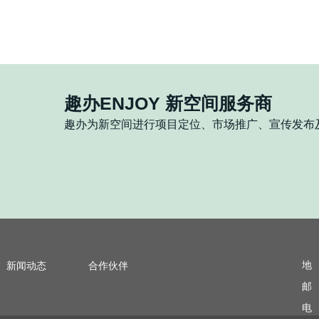
JOY英悦服务式办公
服务式办公的需求正在快速增长。很多企业在选址时都会困惑：同样是办公空间，传
趣办ENJOY 新空间服务商
趣办为新空间进行项目定位、市场推广、宣传发布
JOY 英悦・徐汇万科｜上海南站枢纽绿轴综合体精装服务
ENJOY 英悦・丰盛滨江
公介绍
式办公介绍
地
新闻动态
合作伙伴
邮
电