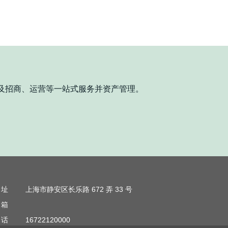
2026-07-08
趣空间
统写字楼和服务式办公到底有什么区别？不同类型的企业该怎么选？
在上海办
及招商、运营等一站式服务并资产管理。
｜黄浦世博滨江莫奈风江景精装服务
趣空间 | 上海写字楼租赁 ENJOY 英悦・东方明珠
置、楼宇、配套全解析
 址
上海市静安区长乐路 672 弄 33 号
 箱
 话
16722120000