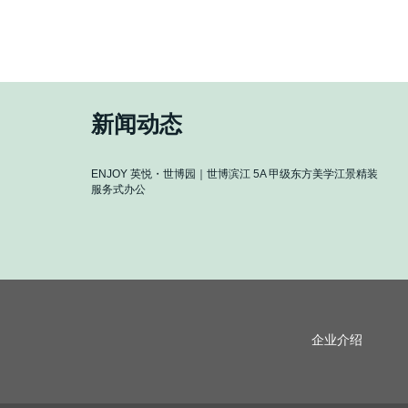
传统写字楼和服务式办公有什么区别？解密EN
在上海办公租赁市场，传统写字楼一直是主流选择，但近年来，上海
本文将
新闻动态
ENJOY 英悦・世博园｜世博滨江 5A 甲级东方美学江景精装
EN
服务式办公
式办
企业介绍